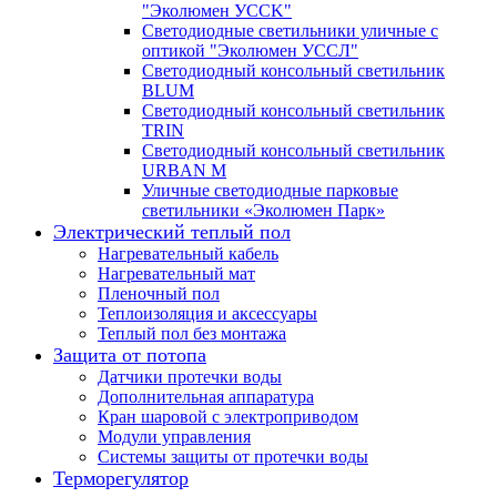
"Эколюмен УССK"
Светодиодные светильники уличные с
оптикой "Эколюмен УССЛ"
Светодиодный консольный светильник
BLUM
Светодиодный консольный светильник
TRIN
Светодиодный консольный светильник
URBAN M
Уличные светодиодные парковые
светильники «Эколюмен Парк»
Электрический теплый пол
Нагревательный кабель
Нагревательный мат
Пленочный пол
Теплоизоляция и аксессуары
Теплый пол без монтажа
Защита от потопа
Датчики протечки воды
Дополнительная аппаратура
Кран шаровой с электроприводом
Модули управления
Системы защиты от протечки воды
Терморегулятор