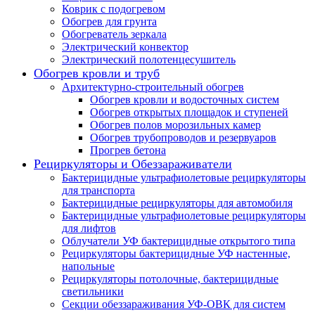
Коврик с подогревом
Обогрев для грунта
Обогреватель зеркала
Электрический конвектор
Электрический полотенцесушитель
Обогрев кровли и труб
Архитектурно-строительный обогрев
Обогрев кровли и водосточных систем
Обогрев открытых площадок и ступеней
Обогрев полов морозильных камер
Обогрев трубопроводов и резервуаров
Прогрев бетона
Рециркуляторы и Обеззараживатели
Бактерицидные ультрафиолетовые рециркуляторы
для транспорта
Бактерицидные рециркуляторы для автомобиля
Бактерицидные ультрафиолетовые рециркуляторы
для лифтов
Облучатели УФ бактерицидные открытого типа
Рециркуляторы бактерицидные УФ настенные,
напольные
Рециркуляторы потолочные, бактерицидные
светильники
Секции обеззараживания УФ-ОВК для систем