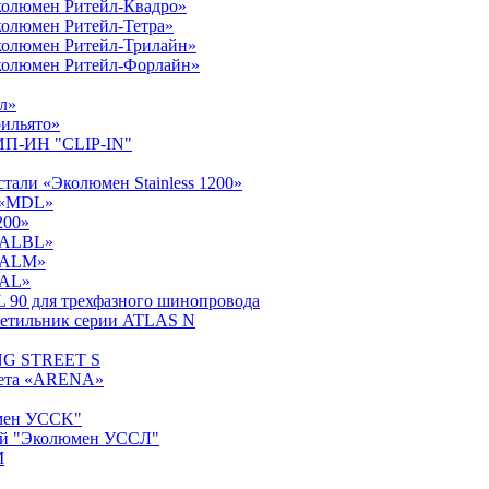
колюмен Ритейл-Квадро»
колюмен Ритейл-Тетра»
колюмен Ритейл-Трилайн»
колюмен Ритейл-Форлайн»
л»
рильято»
ЛИП-ИН "CLIP-IN"
тали «Эколюмен Stainless 1200»
а «MDL»
200»
«ALBL»
«ALM»
«AL»
90 для трехфазного шинопровода
ветильник серии ATLAS N
ING STREET S
вета «ARENA»
юмен УССK"
кой "Эколюмен УССЛ"
M