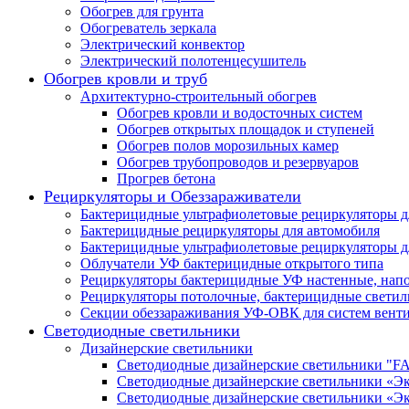
Обогрев для грунта
Обогреватель зеркала
Электрический конвектор
Электрический полотенцесушитель
Обогрев кровли и труб
Архитектурно-строительный обогрев
Обогрев кровли и водосточных систем
Обогрев открытых площадок и ступеней
Обогрев полов морозильных камер
Обогрев трубопроводов и резервуаров
Прогрев бетона
Рециркуляторы и Обеззараживатели
Бактерицидные ультрафиолетовые рециркуляторы д
Бактерицидные рециркуляторы для автомобиля
Бактерицидные ультрафиолетовые рециркуляторы д
Облучатели УФ бактерицидные открытого типа
Рециркуляторы бактерицидные УФ настенные, нап
Рециркуляторы потолочные, бактерицидные свети
Секции обеззараживания УФ-ОВК для систем вент
Светодиодные светильники
Дизайнерские светильники
Светодиодные дизайнерские светильники 
Светодиодные дизайнерские светильники «Э
Светодиодные дизайнерские светильники «Э