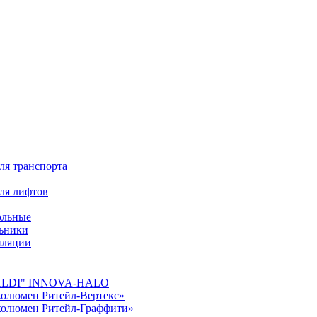
ля транспорта
ля лифтов
ольные
льники
иляции
"FALDI" INNOVA-HALO
колюмен Ритейл-Вертекс»
колюмен Ритейл-Граффити»