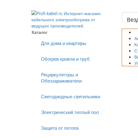
Вез
Каталог
А
Для дома и квартиры
К
С
В
Обогрев кровли и труб
У
Рециркуляторы и
Обеззараживатели
Светодиодные светильники
Электрический теплый пол
Защита от потопа