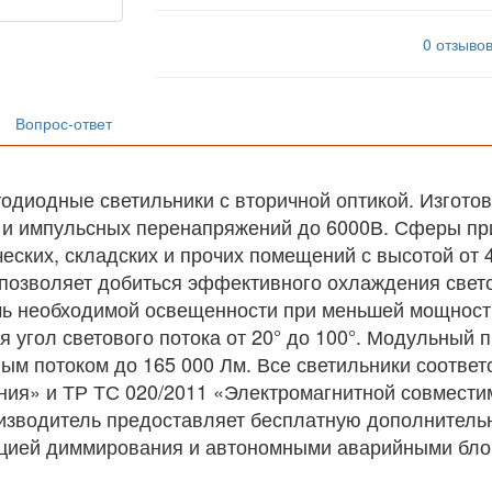
0 отзыво
Вопрос-ответ
диодные светильники с вторичной оптикой. Изгото
В и импульсных перенапряжений до 6000В. Сферы пр
ких, складских и прочих помещений с высотой от 4
озволяет добиться эффективного охлаждения свето
чь необходимой освещенности при меньшей мощности
 угол светового потока от 20° до 100°. Модульный 
ым потоком до 165 000 Лм. Все светильники соотве
ния» и ТР ТС 020/2011 «Электромагнитной совместим
зводитель предоставляет бесплатную дополнительн
цией диммирования и автономными аварийными блока