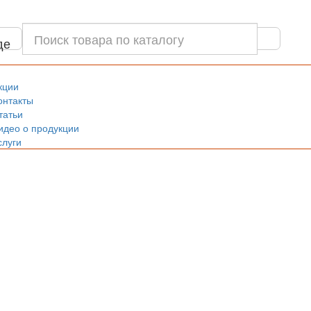
де
кции
онтакты
татьи
идео о продукции
слуги