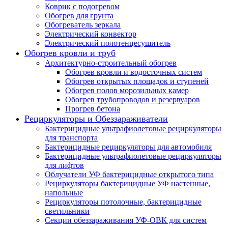
Коврик с подогревом
Обогрев для грунта
Обогреватель зеркала
Электрический конвектор
Электрический полотенцесушитель
Обогрев кровли и труб
Архитектурно-строительный обогрев
Обогрев кровли и водосточных систем
Обогрев открытых площадок и ступеней
Обогрев полов морозильных камер
Обогрев трубопроводов и резервуаров
Прогрев бетона
Рециркуляторы и Обеззараживатели
Бактерицидные ультрафиолетовые рециркуляторы
для транспорта
Бактерицидные рециркуляторы для автомобиля
Бактерицидные ультрафиолетовые рециркуляторы
для лифтов
Облучатели УФ бактерицидные открытого типа
Рециркуляторы бактерицидные УФ настенные,
напольные
Рециркуляторы потолочные, бактерицидные
светильники
Секции обеззараживания УФ-ОВК для систем