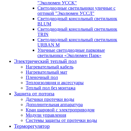
"Эколюмен УССK"
Светодиодные светильники уличные с
оптикой "Эколюмен УССЛ"
Светодиодный консольный светильник
BLUM
Светодиодный консольный светильник
TRIN
Светодиодный консольный светильник
URBAN M
Уличные светодиодные парковые
светильники «Эколюмен Парк»
Электрический теплый пол
Нагревательный кабель
Нагревательный мат
Пленочный пол
Теплоизоляция и аксессуары
Теплый пол без монтажа
Защита от потопа
Датчики протечки воды
Дополнительная аппаратура
Кран шаровой с электроприводом
Модули управления
Системы защиты от протечки воды
Терморегулятор