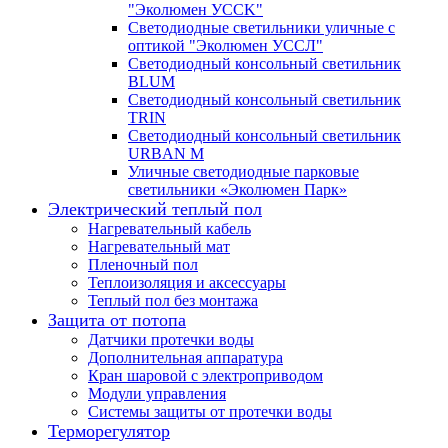
"Эколюмен УССK"
Светодиодные светильники уличные с
оптикой "Эколюмен УССЛ"
Светодиодный консольный светильник
BLUM
Светодиодный консольный светильник
TRIN
Светодиодный консольный светильник
URBAN M
Уличные светодиодные парковые
светильники «Эколюмен Парк»
Электрический теплый пол
Нагревательный кабель
Нагревательный мат
Пленочный пол
Теплоизоляция и аксессуары
Теплый пол без монтажа
Защита от потопа
Датчики протечки воды
Дополнительная аппаратура
Кран шаровой с электроприводом
Модули управления
Системы защиты от протечки воды
Терморегулятор