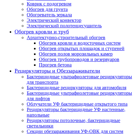
Коврик с подогревом
Обогрев для грунта
Обогреватель зеркала
Электрический конвектор
Электрический полотенцесушитель
Обогрев кровли и труб
Архитектурно-строительный обогрев
Обогрев кровли и водосточных систем
Обогрев открытых площадок и ступеней
Обогрев полов морозильных камер
Обогрев трубопроводов и резервуаров
Прогрев бетона
Рециркуляторы и Обеззараживатели
Бактерицидные ультрафиолетовые рециркуляторы
для транспорта
Бактерицидные рециркуляторы для автомобиля
Бактерицидные ультрафиолетовые рециркуляторы
для лифтов
Облучатели УФ бактерицидные открытого типа
Рециркуляторы бактерицидные УФ настенные,
напольные
Рециркуляторы потолочные, бактерицидные
светильники
Секции обеззараживания УФ-ОВК для систем