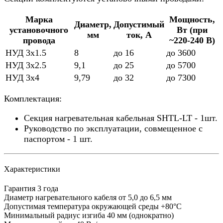
Марка
Мощность,
Диаметр,
Допустимый
установочного
Вт (при
мм
ток, А
провода
~220-240 В)
НУД 3х1.5
8
до 16
до 3600
НУД 3х2.5
9,1
до 25
до 5700
НУД 3х4
9,79
до 32
до 7300
Комплектация:
Секция нагревательная кабельная SHTL-LT - 1шт.
Руководство по эксплуатации, совмещенное с
паспортом - 1 шт.
Характеристики
Гарантия
3 года
Диаметр нагревательного кабеля
от 5,0 до 6,5 мм
Допустимая температура окружающей среды
+80°С
Минимальный радиус изгиба
40 мм (однократно)