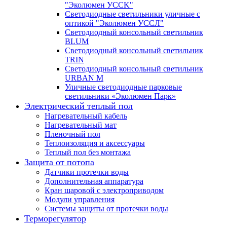
"Эколюмен УССK"
Светодиодные светильники уличные с
оптикой "Эколюмен УССЛ"
Светодиодный консольный светильник
BLUM
Светодиодный консольный светильник
TRIN
Светодиодный консольный светильник
URBAN M
Уличные светодиодные парковые
светильники «Эколюмен Парк»
Электрический теплый пол
Нагревательный кабель
Нагревательный мат
Пленочный пол
Теплоизоляция и аксессуары
Теплый пол без монтажа
Защита от потопа
Датчики протечки воды
Дополнительная аппаратура
Кран шаровой с электроприводом
Модули управления
Системы защиты от протечки воды
Терморегулятор