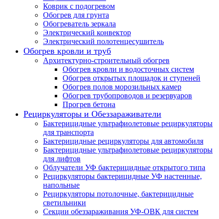
Коврик с подогревом
Обогрев для грунта
Обогреватель зеркала
Электрический конвектор
Электрический полотенцесушитель
Обогрев кровли и труб
Архитектурно-строительный обогрев
Обогрев кровли и водосточных систем
Обогрев открытых площадок и ступеней
Обогрев полов морозильных камер
Обогрев трубопроводов и резервуаров
Прогрев бетона
Рециркуляторы и Обеззараживатели
Бактерицидные ультрафиолетовые рециркуляторы
для транспорта
Бактерицидные рециркуляторы для автомобиля
Бактерицидные ультрафиолетовые рециркуляторы
для лифтов
Облучатели УФ бактерицидные открытого типа
Рециркуляторы бактерицидные УФ настенные,
напольные
Рециркуляторы потолочные, бактерицидные
светильники
Секции обеззараживания УФ-ОВК для систем