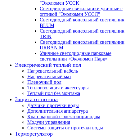
"Эколюмен УССK"
Светодиодные светильники уличные с
оптикой "Эколюмен УССЛ"
Светодиодный консольный светильник
BLUM
Светодиодный консольный светильник
TRIN
Светодиодный консольный светильник
URBAN M
Уличные светодиодные парковые
светильники «Эколюмен Парк»
Электрический теплый пол
Нагревательный кабель
Нагревательный мат
Пленочный пол
Теплоизоляция и аксессуары
Теплый пол без монтажа
Защита от потопа
Датчики протечки воды
Дополнительная аппаратура
Кран шаровой с электроприводом
Модули управления
Системы защиты от протечки воды
Терморегулятор