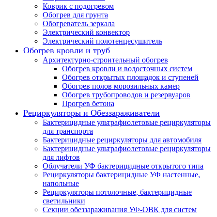
Коврик с подогревом
Обогрев для грунта
Обогреватель зеркала
Электрический конвектор
Электрический полотенцесушитель
Обогрев кровли и труб
Архитектурно-строительный обогрев
Обогрев кровли и водосточных систем
Обогрев открытых площадок и ступеней
Обогрев полов морозильных камер
Обогрев трубопроводов и резервуаров
Прогрев бетона
Рециркуляторы и Обеззараживатели
Бактерицидные ультрафиолетовые рециркуляторы
для транспорта
Бактерицидные рециркуляторы для автомобиля
Бактерицидные ультрафиолетовые рециркуляторы
для лифтов
Облучатели УФ бактерицидные открытого типа
Рециркуляторы бактерицидные УФ настенные,
напольные
Рециркуляторы потолочные, бактерицидные
светильники
Секции обеззараживания УФ-ОВК для систем