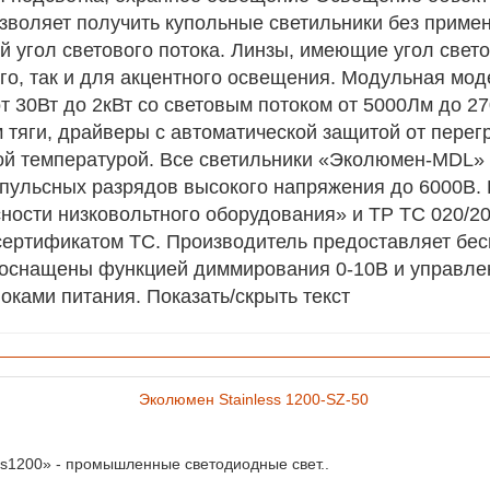
зволяет получить купольные светильники без приме
 угол светового потока. Линзы, имеющие угол светов
го, так и для акцентного освещения. Модульная мод
 30Вт до 2кВт со световым потоком от 5000Лм до 2
 тяги, драйверы с автоматической защитой от пере
й температурой. Все светильники «Эколюмен-MDL» 
пульсных разрядов высокого напряжения до 6000В. 
ности низковольтного оборудования» и ТР ТС 020/2
сертификатом ТС. Производитель предоставляет бе
ь оснащены функцией диммирования 0-10В и управлен
ками питания. Показать/скрыть текст
ss1200» - промышленные светодиодные свет..