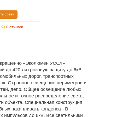
ть сразу
0 отзывов
 сокращенно «Эколюмен УССЛ»
 до 420в и грозовую защиту до 6кВ.
омобильных дорог, транспортных
нок. Охранное освещение периметров и
утей, депо. Общее освещение любых
ильное и точное распределение света,
и объекта. Специальная конструкция
бных накапливать конденсат. В
х импульсов до 6кВ. Все светильники