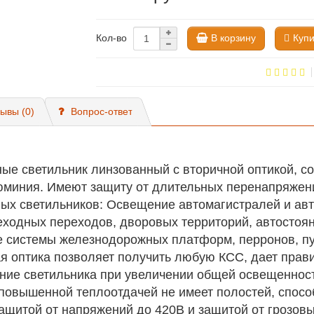
В корзину
Купи
Кол-во
ывы (0)
Вопрос-ответ
ые светильник линзованный с вторичной оптикой,
миния. Имеют защиту от длительных перенапряжений
х светильников: Освещение автомагистралей и авт
еходных переходов, дворовых территорий, автостоя
е системы железнодорожных платформ, перронов, п
ая оптика позволяет получить любую КСС, дает прав
ние светильника при увеличении общей освещенност
повышенной теплоотдачей не имеет полостей, спосо
ащитой от напряжений до 420В и защитой от грозовы