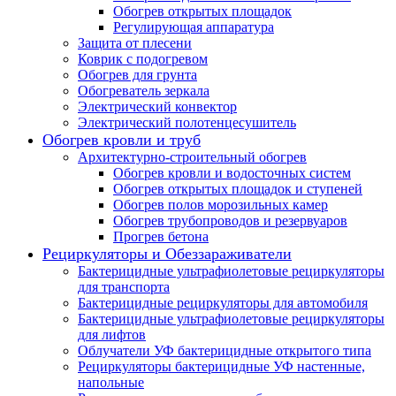
Обогрев открытых площадок
Регулирующая аппаратура
Защита от плесени
Коврик с подогревом
Обогрев для грунта
Обогреватель зеркала
Электрический конвектор
Электрический полотенцесушитель
Обогрев кровли и труб
Архитектурно-строительный обогрев
Обогрев кровли и водосточных систем
Обогрев открытых площадок и ступеней
Обогрев полов морозильных камер
Обогрев трубопроводов и резервуаров
Прогрев бетона
Рециркуляторы и Обеззараживатели
Бактерицидные ультрафиолетовые рециркуляторы
для транспорта
Бактерицидные рециркуляторы для автомобиля
Бактерицидные ультрафиолетовые рециркуляторы
для лифтов
Облучатели УФ бактерицидные открытого типа
Рециркуляторы бактерицидные УФ настенные,
напольные